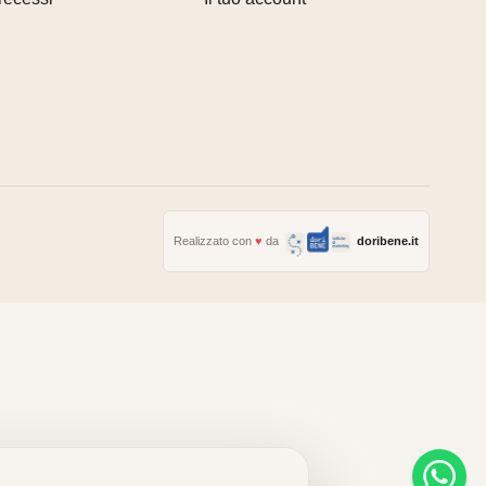
Realizzato con
♥
da
doribene.it