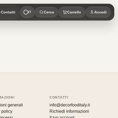
Contatti
Cerca
Carrello
Accedi
IT
MAZIONI
CONTATTI
oni generali
info@decorfooditaly.it
 policy
Richiedi informazioni
recessi
Il tuo account