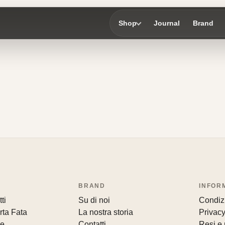
Shop
Journal
Brand
BRAND
INFOR
ti
Su di noi
Condizi
rta Fata
La nostra storia
Privacy
le
Contatti
Resi e 