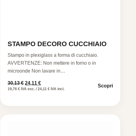
STAMPO DECORO CUCCHIAIO
Stampo in plexiglass a forma di cucchiaio.
AVVERTENZE: Non mettere in forno o in
microonde Non lavare in…
Il
Il
30,13
€
24,11
€
Scopri
prezzo
prezzo
19,76 € IVA esc. / 24,11 € IVA incl.
originale
attuale
era:
è:
30,13 €.
24,11 €.