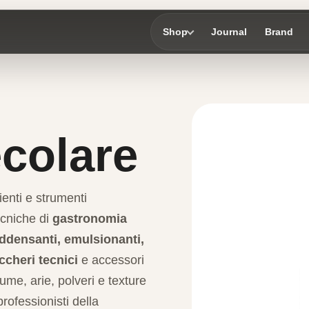
Shop
Journal
Brand
colare
ienti e strumenti
ecniche di
gastronomia
 addensanti, emulsionanti,
uccheri tecnici
e accessori
pume, arie, polveri e texture
rofessionisti della