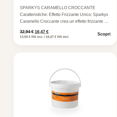
SPARKYS CARAMELLO CROCCANTE
Caratteristiche: Effetto Frizzante Unico: Sparkys
Caramello Croccante crea un effetto frizzante e
una consistenza croccante…
Il
Il
32,94
€
16,47
€
Scopri
prezzo
prezzo
13,50 € IVA esc. / 16,47 € IVA incl.
originale
attuale
era:
è:
32,94 €.
16,47 €.