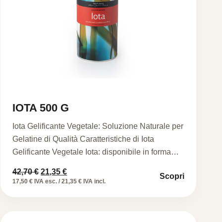
IOTA 500 G
Iota Gelificante Vegetale: Soluzione Naturale per
Gelatine di Qualità Caratteristiche di Iota
Gelificante Vegetale Iota: disponibile in forma…
Il
Il
42,70
€
21,35
€
Scopri
prezzo
prezzo
17,50 € IVA esc. / 21,35 € IVA incl.
originale
attuale
era:
è:
42,70 €.
21,35 €.