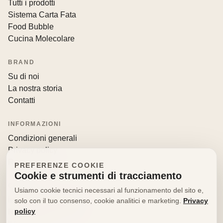
Tutti i prodotti
Sistema Carta Fata
Food Bubble
Cucina Molecolare
BRAND
Su di noi
La nostra storia
Contatti
INFORMAZIONI
Condizioni generali
Privacy policy
Resi e recessi
PREFERENZE COOKIE
Cookie e strumenti di tracciamento
CONTATTI
Usiamo cookie tecnici necessari al funzionamento del sito e,
info@decorfooditaly.it
solo con il tuo consenso, cookie analitici e marketing.
Privacy
policy
Richiedi informazioni