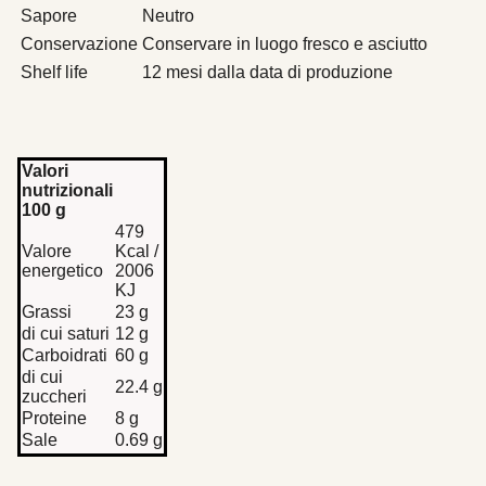
Sapore
Neutro
Conservazione
Conservare in luogo fresco e asciutto
Shelf life
12 mesi dalla data di produzione
Valori
nutrizionali
100 g
479
Valore
Kcal /
energetico
2006
KJ
Grassi
23 g
di cui saturi
12 g
Carboidrati
60 g
di cui
22.4 g
zuccheri
Proteine
8 g
Sale
0.69 g