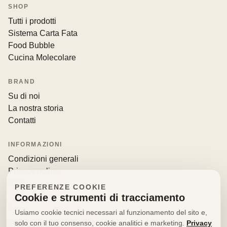
SHOP
Tutti i prodotti
Sistema Carta Fata
Food Bubble
Cucina Molecolare
BRAND
Su di noi
La nostra storia
Contatti
INFORMAZIONI
Condizioni generali
Privacy policy
Resi e recessi
PREFERENZE COOKIE
Cookie e strumenti di tracciamento
CONTATTI
Usiamo cookie tecnici necessari al funzionamento del sito e,
info@decorfooditaly.it
solo con il tuo consenso, cookie analitici e marketing.
Privacy