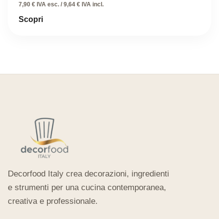
prezzo
prezzo
7,90 € IVA esc. / 9,64 € IVA incl.
originale
attuale
Scopri
era:
è:
19,28 €.
9,64 €.
Decorfood Italy crea decorazioni, ingredienti
e strumenti per una cucina contemporanea,
creativa e professionale.