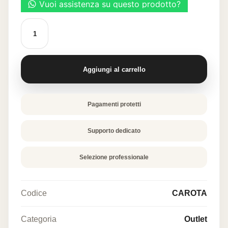
era:
è:
34,40 €.
17,20 €.
DECORART
-
STAMPO
PER
DECORAZIONE
CAROTE
Aggiungi al carrello
quantità
Pagamenti protetti
Supporto dedicato
Selezione professionale
Codice
CAROTA
Categoria
Outlet