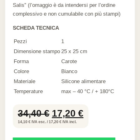
Salis” (l’omaggio è da intendersi per l’ordine
complessivo e non cumulabile con più stampi)
SCHEDA TECNICA
Pezzi
1
Dimensione stampo
25 x 25 cm
Forma
Carote
Colore
Bianco
Materiale
Silicone alimentare
Temperature
max – 40 °C / + 180°C
Il
Il
34,40
€
17,20
€
prezzo
prezzo
14,10 € IVA esc. / 17,20 € IVA incl.
originale
attuale