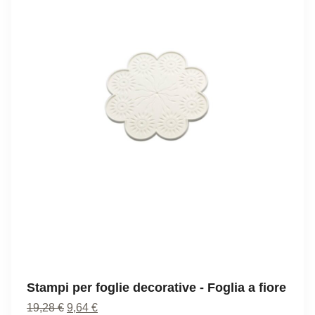
Stampi per foglie decorative - Foglia a fiore
Il
Il
19,28
€
9,64
€