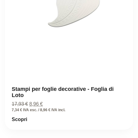
Stampi per foglie decorative - Foglia di
Loto
Il
Il
17,93
€
8,96
€
prezzo
prezzo
7,34 € IVA esc. / 8,96 € IVA incl.
originale
attuale
Scopri
era:
è:
17,93 €.
8,96 €.