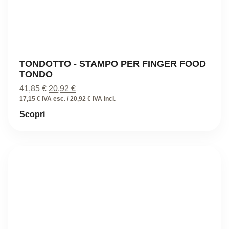
TONDOTTO - STAMPO PER FINGER FOOD
TONDO
Il
Il
41,85
€
20,92
€
prezzo
prezzo
17,15 € IVA esc. / 20,92 € IVA incl.
originale
attuale
Scopri
era:
è:
41,85 €.
20,92 €.