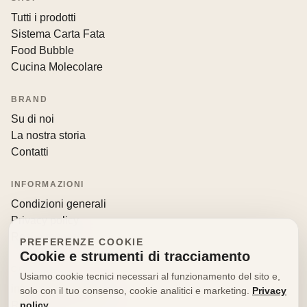
Tutti i prodotti
Sistema Carta Fata
Food Bubble
Cucina Molecolare
BRAND
Su di noi
La nostra storia
Contatti
INFORMAZIONI
Condizioni generali
Privacy policy
Resi e recessi
PREFERENZE COOKIE
Cookie e strumenti di tracciamento
CONTATTI
Usiamo cookie tecnici necessari al funzionamento del sito e,
info@decorfooditaly.it
solo con il tuo consenso, cookie analitici e marketing.
Privacy
policy
Richiedi informazioni