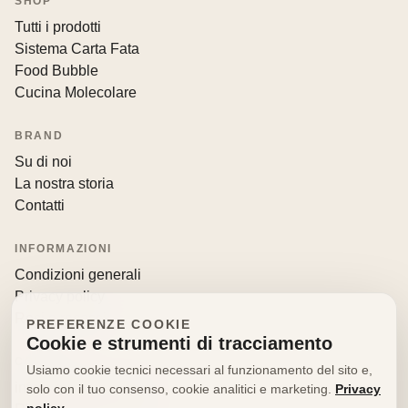
SHOP
Tutti i prodotti
Sistema Carta Fata
Food Bubble
Cucina Molecolare
BRAND
Su di noi
La nostra storia
Contatti
INFORMAZIONI
Condizioni generali
Privacy policy
Resi e recessi
PREFERENZE COOKIE
Cookie e strumenti di tracciamento
CONTATTI
Usiamo cookie tecnici necessari al funzionamento del sito e,
info@decorfooditaly.it
solo con il tuo consenso, cookie analitici e marketing.
Privacy