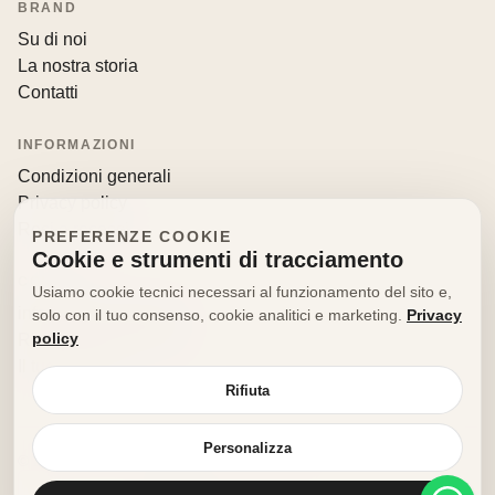
BRAND
Su di noi
La nostra storia
Contatti
INFORMAZIONI
Condizioni generali
Privacy policy
Resi e recessi
PREFERENZE COOKIE
Cookie e strumenti di tracciamento
CONTATTI
Usiamo cookie tecnici necessari al funzionamento del sito e,
info@decorfooditaly.it
solo con il tuo consenso, cookie analitici e marketing.
Privacy
policy
Richiedi informazioni
Il tuo account
Rifiuta
Personalizza
© 2026 Decorfood Italy. Tutti i diritti riservati.