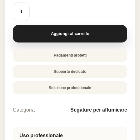
SEGATURA
AROMATIZZATA
ALLA
SELVAGGINA
300
g
Aggiungi al carrello
quantità
Pagamenti protetti
Supporto dedicato
Selezione professionale
Categoria
Segature per affumicare
Uso professionale