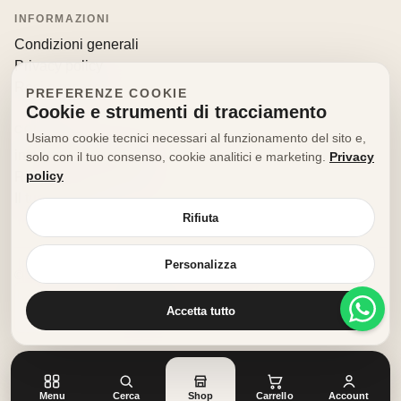
INFORMAZIONI
Condizioni generali
Privacy policy
Resi e recessi
PREFERENZE COOKIE
Cookie e strumenti di tracciamento
CONTATTI
Usiamo cookie tecnici necessari al funzionamento del sito e,
info@decorfooditaly.it
solo con il tuo consenso, cookie analitici e marketing.
Privacy
policy
Richiedi informazioni
Il tuo account
Rifiuta
Personalizza
© 2026 Decorfood Italy. Tutti i diritti riservati.
Realizzato con
♥
da
doribene.it
Accetta tutto
Menu
Cerca
Shop
Carrello
Account