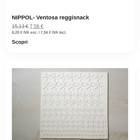
NIPPOL- Ventosa reggisnack
Il
Il
15,13
€
7,56
€
prezzo
prezzo
6,20 € IVA esc. / 7,56 € IVA incl.
originale
attuale
Scopri
era:
è:
15,13 €.
7,56 €.