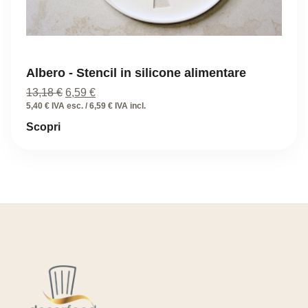
Albero - Stencil in silicone alimentare
Il
Il
13,18
€
6,59
€
prezzo
prezzo
5,40 € IVA esc. / 6,59 € IVA incl.
originale
attuale
Scopri
era:
è:
13,18 €.
6,59 €.