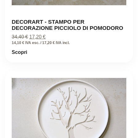
DECORART - STAMPO PER
DECORAZIONE PICCIOLO DI POMODORO
Il
Il
34,40
€
17,20
€
prezzo
prezzo
14,10 € IVA esc. / 17,20 € IVA incl.
originale
attuale
Scopri
era:
è:
34,40 €.
17,20 €.