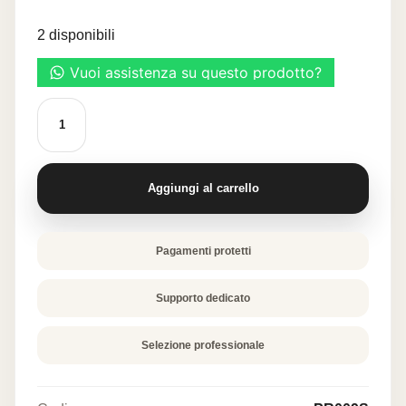
originale
attuale
2 disponibili
era:
è:
20,50 €.
10,25 €.
STAMPO
IN
SILICONE
"ECLAIR
CUORI"
quantità
Aggiungi al carrello
Pagamenti protetti
Supporto dedicato
Selezione professionale