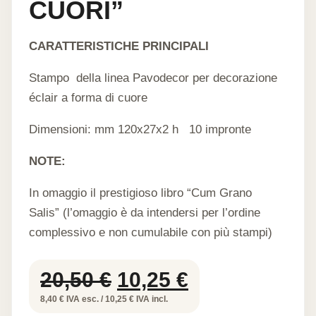
CUORI”
CARATTERISTICHE PRINCIPALI
Stampo della linea Pavodecor per decorazione
éclair a forma di cuore
Dimensioni: mm 120x27x2 h 10 impronte
NOTE:
In omaggio il prestigioso libro “Cum Grano
Salis” (l’omaggio è da intendersi per l’ordine
complessivo e non cumulabile con più stampi)
Il
Il
20,50
€
10,25
€
prezzo
prezzo
8,40 € IVA esc. / 10,25 € IVA incl.