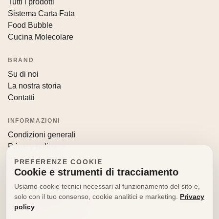
Tutti i prodotti
Sistema Carta Fata
Food Bubble
Cucina Molecolare
BRAND
Su di noi
La nostra storia
Contatti
INFORMAZIONI
Condizioni generali
Privacy policy
Resi e recessi
PREFERENZE COOKIE
Cookie e strumenti di tracciamento
CONTATTI
Usiamo cookie tecnici necessari al funzionamento del sito e,
info@decorfooditaly.it
solo con il tuo consenso, cookie analitici e marketing.
Privacy
policy
Richiedi informazioni
Il tuo account