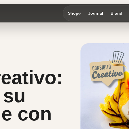
Shop
Journal
Brand
eativo:
 su
le con