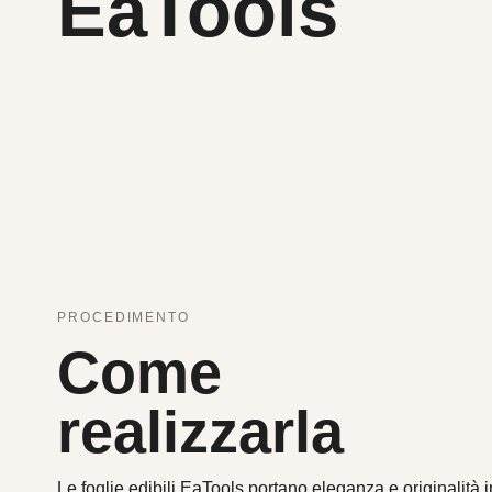
EaTools
PROCEDIMENTO
Come
realizzarla
Le foglie edibili EaTools portano eleganza e originalità