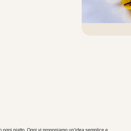
 in ogni piatto. Oggi vi proponiamo un’idea semplice e