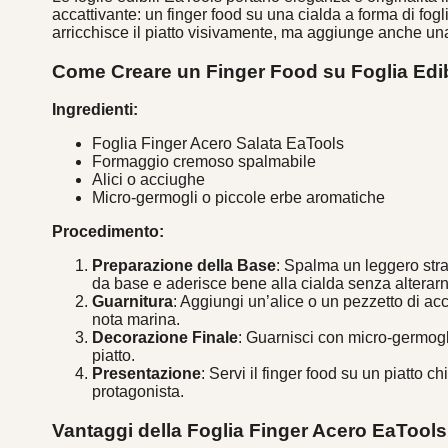
accattivante: un finger food su una cialda a forma di fo
arricchisce il piatto visivamente, ma aggiunge anche un
Come Creare un Finger Food su Foglia Edib
Ingredienti:
Foglia Finger Acero Salata EaTools
Formaggio cremoso spalmabile
Alici o acciughe
Micro-germogli o piccole erbe aromatiche
Procedimento:
Preparazione della Base
: Spalma un leggero stra
da base e aderisce bene alla cialda senza alterarne
Guarnitura
: Aggiungi un’alice o un pezzetto di ac
nota marina.
Decorazione Finale
: Guarnisci con micro-germogl
piatto.
Presentazione
: Servi il finger food su un piatto c
protagonista.
Vantaggi della Foglia Finger Acero EaTools