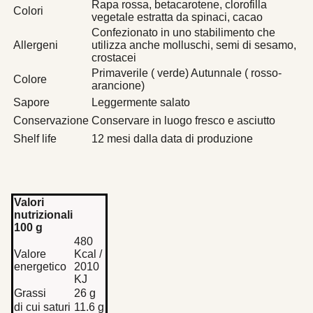
Rapa rossa, betacarotene, clorofilla
Colori
vegetale estratta da spinaci, cacao
Confezionato in uno stabilimento che
Allergeni
utilizza anche molluschi, semi di sesamo,
crostacei
Primaverile ( verde) Autunnale ( rosso-
Colore
arancione)
Sapore
Leggermente salato
Conservazione
Conservare in luogo fresco e asciutto
Shelf life
12 mesi dalla data di produzione
Valori
nutrizionali
100 g
480
Valore
Kcal /
energetico
2010
KJ
Grassi
26 g
di cui saturi
11.6 g