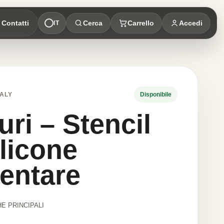
Contatti
Cerca
Carrello
Accedi
IT
ALY
Disponibile
ri – Stencil
ilicone
entare
E PRINCIPALI