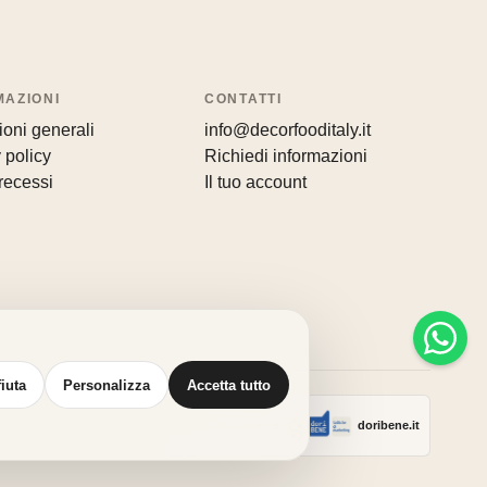
MAZIONI
CONTATTI
oni generali
info@decorfooditaly.it
 policy
Richiedi informazioni
recessi
Il tuo account
fiuta
Personalizza
Accetta tutto
Realizzato con
♥
da
doribene.it