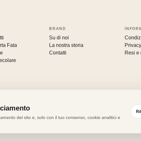
BRAND
INFOR
ti
Su di noi
Condizi
rta Fata
La nostra storia
Privacy
le
Contatti
Resi e 
ecolare
cciamento
Ri
mento del sito e, solo con il tuo consenso, cookie analitici e