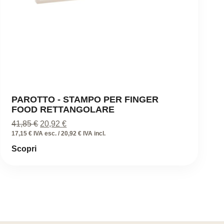
PAROTTO - STAMPO PER FINGER
FOOD RETTANGOLARE
Il
Il
41,85
€
20,92
€
prezzo
prezzo
17,15 € IVA esc. / 20,92 € IVA incl.
originale
attuale
Scopri
era:
è:
41,85 €.
20,92 €.