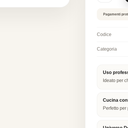
in
silicone
alimentare
Pagamenti prot
quantità
Codice
Categoria
Uso profes
Ideato per c
Cucina co
Perfetto per 
Universo De