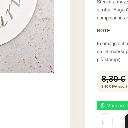
Stencil a mezz
scritta “Auguri
compleanni, an
NOTE:
In omaggio il 
da intendersi 
più stampi)
8,30
€
3,40 € IVA esc. / 
Auguri
-
Stencil