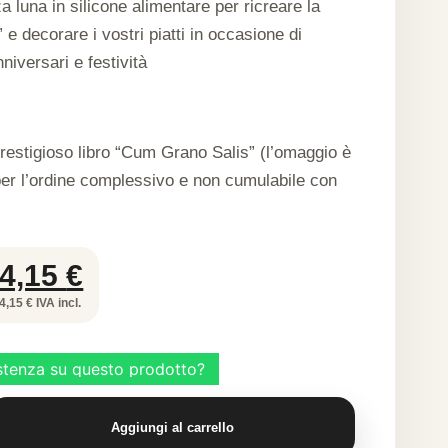
a luna in silicone alimentare per ricreare la
” e decorare i vostri piatti in occasione di
niversari e festività
prestigioso libro “Cum Grano Salis” (l’omaggio è
per l’ordine complessivo e non cumulabile con
Il
Il
4,15
€
prezzo
prezzo
4,15 € IVA incl.
originale
attuale
era:
è:
8,30 €.
4,15 €.
Aggiungi al carrello