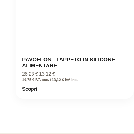
PAVOFLON - TAPPETO IN SILICONE
ALIMENTARE
Il
Il
26,23
€
13,12
€
prezzo
prezzo
10,75 € IVA esc. / 13,12 € IVA incl.
originale
attuale
Scopri
era:
è:
26,23 €.
13,12 €.