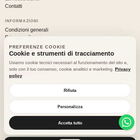
Contatti
INFORMAZIONI
Condizioni generali
Privacy policy
Resi e recessi
PREFERENZE COOKIE
Cookie e strumenti di tracciamento
CONTATTI
Usiamo cookie tecnici necessari al funzionamento del sito e,
info@decorfooditaly.it
solo con il tuo consenso, cookie analitici e marketing.
Privacy
policy
Richiedi informazioni
Il tuo account
Rifiuta
Personalizza
© 2026 Decorfood Italy. Tutti i diritti riservati.
Realizzato con
♥
da
doribene.it
Accetta tutto