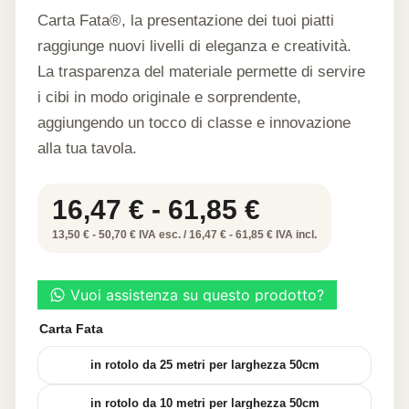
Carta Fata®, la presentazione dei tuoi piatti
raggiunge nuovi livelli di eleganza e creatività.
La trasparenza del materiale permette di servire
i cibi in modo originale e sorprendente,
aggiungendo un tocco di classe e innovazione
alla tua tavola.
Fascia
16,47
€
-
61,85
€
di
13,50 € - 50,70 € IVA esc. / 16,47 € - 61,85 € IVA incl.
prezzo:
da
16,47 €
Carta Fata
a
in rotolo da 25 metri per larghezza 50cm
61,85 €
in rotolo da 10 metri per larghezza 50cm