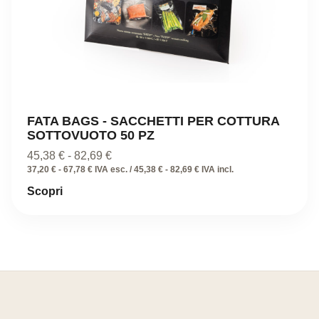
FATA BAGS - SACCHETTI PER COTTURA
SOTTOVUOTO 50 PZ
Fascia
45,38
€
-
82,69
€
di
37,20 € - 67,78 € IVA esc. / 45,38 € - 82,69 € IVA incl.
prezzo:
Scopri
da
45,38 €
a
82,69 €