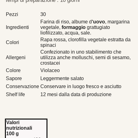
Tempi di preparazione : 10 giorni
Pezzi
30
Farina di riso, albume d
‘uovo
, margarina
Ingredienti
vegetale,
formaggio
grattugiato
liofilizzato, acqua, sale.
Rapa rossa, clorofilla vegetale estratta da
Colori
spinaci
Confezionato in uno stabilimento che
Allergeni
utilizza anche molluschi, semi di sesamo,
crostacei
Colore
Violaceo
Sapore
Leggermente salato
Conservazione
Conservare in luogo fresco e asciutto
Shelf life
12 mesi dalla data di produzione
Valori
nutrizionali
100 g