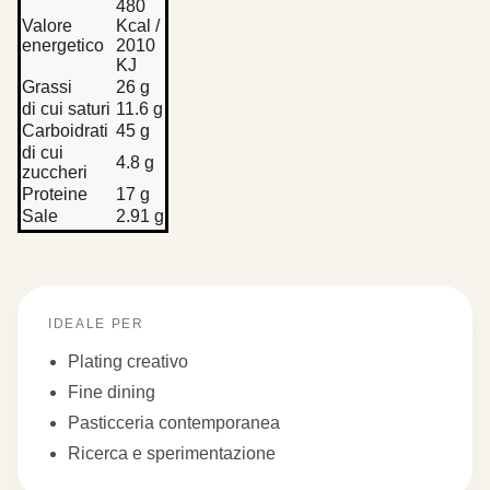
480
Valore
Kcal /
energetico
2010
KJ
Grassi
26 g
di cui saturi
11.6 g
Carboidrati
45 g
di cui
4.8 g
zuccheri
Proteine
17 g
Sale
2.91 g
IDEALE PER
Plating creativo
Fine dining
Pasticceria contemporanea
Ricerca e sperimentazione