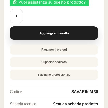
Cialda
alimentare
"Savarin
al
formaggio"
quantità
Aggiungi al carrello
Pagamenti protetti
Supporto dedicato
Selezione professionale
Codice
SAVARIN M 30
Scheda tecnica
Scarica scheda prodotto