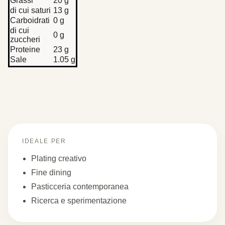
Grassi
20 g
di cui saturi
13 g
Carboidrati
0 g
di cui
0 g
zuccheri
Proteine
23 g
Sale
1.05 g
IDEALE PER
Plating creativo
Fine dining
Pasticceria contemporanea
Ricerca e sperimentazione