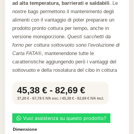
ad alta temperatura, barrierati e saldabili
. Le
nostre bags permettono il mantenimento degli
alimenti con il vantaggio di poter preparare un
prodotto pronto cottura per tempo, anche in
versione monoporzione.
Questi sacchetti da
forno per cottura sottovuoto sono l’evoluzione di
Carta FATA®
, mantenendone tutte le
caratteristiche aggiungendo però i vantaggi del
sottovuoto e della rosolatura del cibo in cottura
Fascia
45,38
€
-
82,69
€
di
37,20 € - 67,78 € IVA esc. / 45,38 € - 82,69 € IVA incl.
prezzo:
da
45,38 €
Dimensione