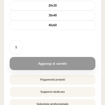
a
20x30
82,69 €
30x40
40x60
FATA
BAGS
-
SACCHETTI
PER
COTTURA
Aggiungi al carrello
SOTTOVUOTO
50
PZ
quantità
Pagamenti protetti
Supporto dedicato
Selezione professionale