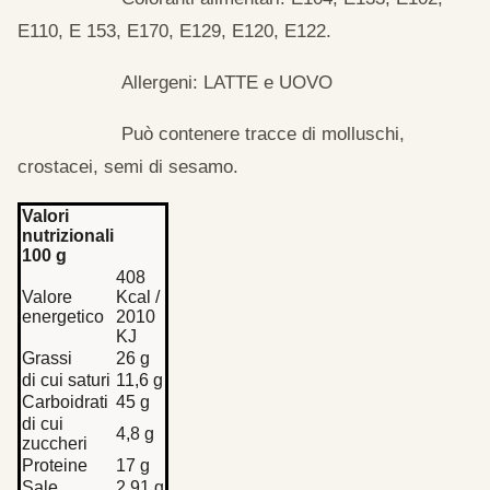
E110, E 153, E170, E129, E120, E122.
Allergeni: LATTE e UOVO
Può contenere tracce di molluschi,
crostacei, semi di sesamo.
Valori
nutrizionali
100 g
408
Valore
Kcal /
energetico
2010
KJ
Grassi
26 g
di cui saturi
11,6 g
Carboidrati
45 g
di cui
4,8 g
zuccheri
Proteine
17 g
Sale
2,91 g