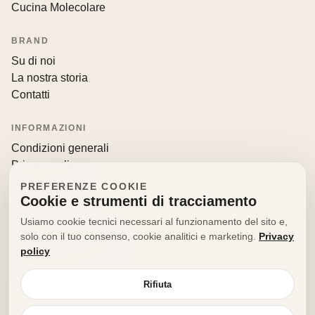
Cucina Molecolare
BRAND
Su di noi
La nostra storia
Contatti
INFORMAZIONI
Condizioni generali
Privacy policy
Resi e recessi
PREFERENZE COOKIE
Cookie e strumenti di tracciamento
CONTATTI
Usiamo cookie tecnici necessari al funzionamento del sito e,
info@decorfooditaly.it
solo con il tuo consenso, cookie analitici e marketing.
Privacy
policy
Richiedi informazioni
Il tuo account
Rifiuta