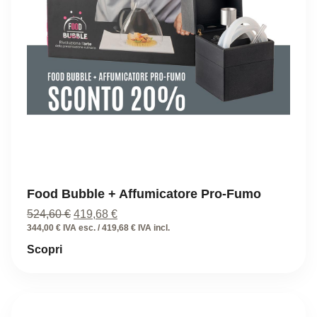
Food Bubble + Affumicatore Pro-Fumo
Il
Il
524,60
€
419,68
€
prezzo
prezzo
344,00 € IVA esc. / 419,68 € IVA incl.
originale
attuale
Scopri
era:
è:
524,60 €.
419,68 €.