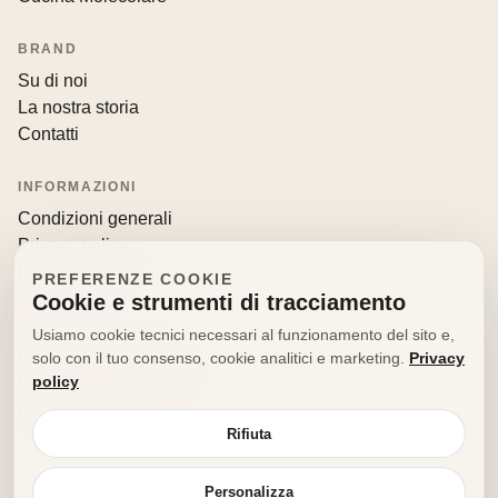
BRAND
Su di noi
La nostra storia
Contatti
INFORMAZIONI
Condizioni generali
Privacy policy
Resi e recessi
PREFERENZE COOKIE
Cookie e strumenti di tracciamento
CONTATTI
Usiamo cookie tecnici necessari al funzionamento del sito e,
info@decorfooditaly.it
solo con il tuo consenso, cookie analitici e marketing.
Privacy
policy
Richiedi informazioni
Il tuo account
Rifiuta
Personalizza