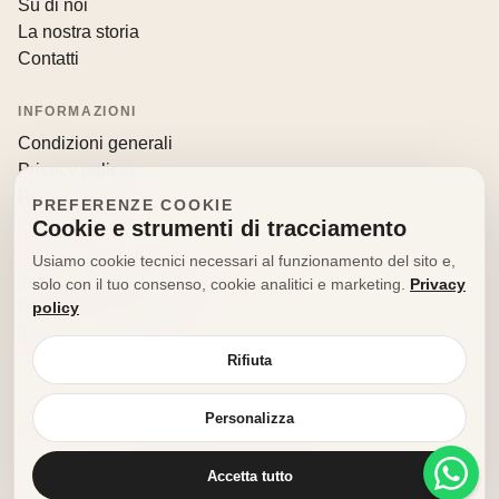
Su di noi
La nostra storia
Contatti
INFORMAZIONI
Condizioni generali
Privacy policy
Resi e recessi
PREFERENZE COOKIE
Cookie e strumenti di tracciamento
CONTATTI
Usiamo cookie tecnici necessari al funzionamento del sito e,
info@decorfooditaly.it
solo con il tuo consenso, cookie analitici e marketing.
Privacy
policy
Richiedi informazioni
Il tuo account
Rifiuta
Personalizza
© 2026 Decorfood Italy. Tutti i diritti riservati.
Realizzato con
♥
da
doribene.it
Accetta tutto