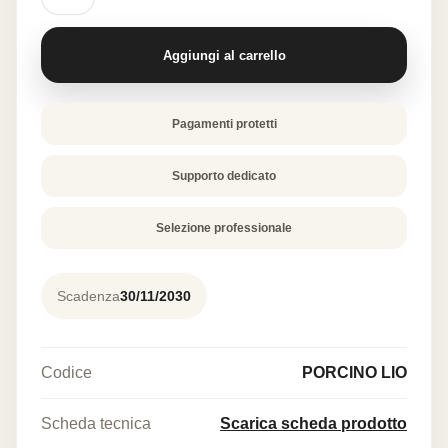
liofilizzati
60
gr
Aggiungi al carrello
quantità
Pagamenti protetti
Supporto dedicato
Selezione professionale
Scadenza
30/11/2030
Codice
PORCINO LIO
Scheda tecnica
Scarica scheda prodotto