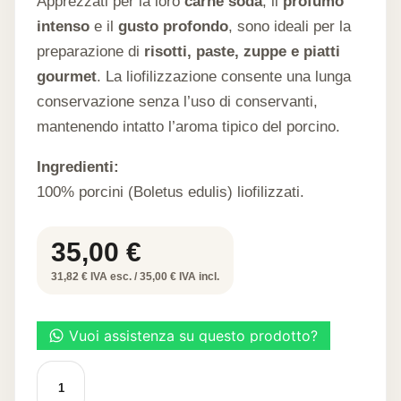
Apprezzati per la loro
carne soda
, il
profumo
intenso
e il
gusto profondo
, sono ideali per la
preparazione di
risotti, paste, zuppe e piatti
gourmet
. La liofilizzazione consente una lunga
conservazione senza l’uso di conservanti,
mantenendo intatto l’aroma tipico del porcino.
Ingredienti:
100% porcini (Boletus edulis) liofilizzati.
35,00
€
31,82 € IVA esc. / 35,00 € IVA incl.
Funghi
porcini
interi