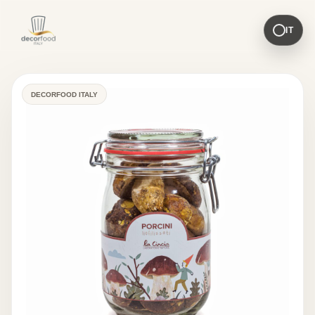
IT
DECORFOOD ITALY