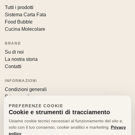
Tutti i prodotti
Sistema Carta Fata
Food Bubble
Cucina Molecolare
BRAND
Su di noi
La nostra storia
Contatti
INFORMAZIONI
Condizioni generali
Privacy policy
Resi e recessi
PREFERENZE COOKIE
Cookie e strumenti di tracciamento
CONTATTI
Usiamo cookie tecnici necessari al funzionamento del sito e,
info@decorfooditaly.it
solo con il tuo consenso, cookie analitici e marketing.
Privacy
policy
Richiedi informazioni