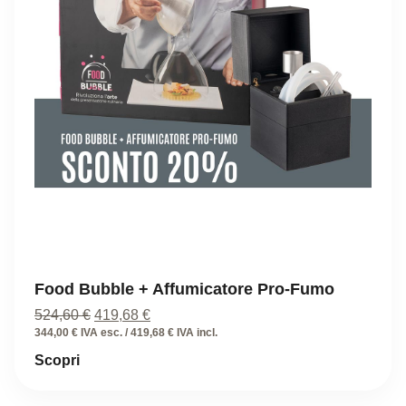
Food Bubble + Affumicatore Pro-Fumo
Il
Il
524,60
€
419,68
€
prezzo
prezzo
344,00 € IVA esc. / 419,68 € IVA incl.
originale
attuale
Scopri
era:
è:
524,60 €.
419,68 €.