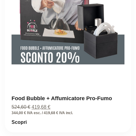
Food Bubble + Affumicatore Pro-Fumo
Il
Il
524,60
€
419,68
€
prezzo
prezzo
344,00 € IVA esc. / 419,68 € IVA incl.
originale
attuale
Scopri
era:
è:
524,60 €.
419,68 €.