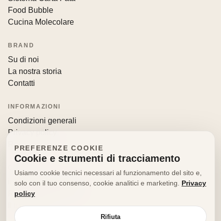
Food Bubble
Cucina Molecolare
BRAND
Su di noi
La nostra storia
Contatti
INFORMAZIONI
Condizioni generali
Privacy policy
Resi e recessi
PREFERENZE COOKIE
Cookie e strumenti di tracciamento
CONTATTI
Usiamo cookie tecnici necessari al funzionamento del sito e,
info@decorfooditaly.it
solo con il tuo consenso, cookie analitici e marketing.
Privacy
policy
Richiedi informazioni
Il tuo account
Rifiuta