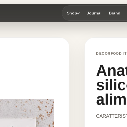
Shop
Journal
Brand
DECORFOOD IT
Anat
sili
alim
CARATTERIST