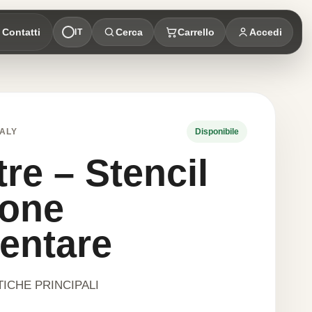
Contatti
Cerca
Carrello
Accedi
IT
ALY
Disponibile
re – Stencil
cone
entare
ICHE PRINCIPALI