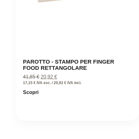
PAROTTO - STAMPO PER FINGER
FOOD RETTANGOLARE
Il
Il
41,85
€
20,92
€
prezzo
prezzo
17,15 € IVA esc. / 20,92 € IVA incl.
originale
attuale
Scopri
era:
è:
41,85 €.
20,92 €.