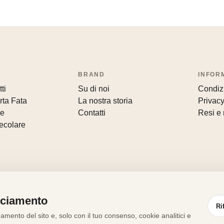
BRAND
INFOR
ti
Su di noi
Condizi
rta Fata
La nostra storia
Privacy
le
Contatti
Resi e 
ecolare
cciamento
Ri
mento del sito e, solo con il tuo consenso, cookie analitici e