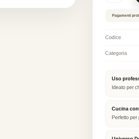
silicone
alimentare
quantità
Pagamenti prot
Codice
Categoria
Uso profes
Ideato per c
Cucina co
Perfetto per 
Universo De