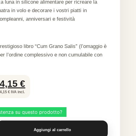
a luna in silicone alimentare per ricreare la
tra in volo e decorare i vostri piatti in
ompleanni, anniversari e festività
prestigioso libro “Cum Grano Salis” (l’omaggio è
per l’ordine complessivo e non cumulabile con
Il
Il
4,15
€
prezzo
prezzo
4,15 € IVA incl.
originale
attuale
era:
è:
8,30 €.
4,15 €.
Aggiungi al carrello