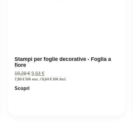
Stampi per foglie decorative - Foglia a
fiore
Il
Il
19,28
€
9,64
€
prezzo
prezzo
7,90 € IVA esc. / 9,64 € IVA incl.
originale
attuale
Scopri
era:
è:
19,28 €.
9,64 €.