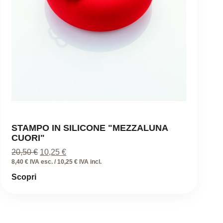
STAMPO IN SILICONE "MEZZALUNA
CUORI"
Il
Il
20,50
€
10,25
€
prezzo
prezzo
8,40 € IVA esc. / 10,25 € IVA incl.
originale
attuale
Scopri
era:
è:
20,50 €.
10,25 €.