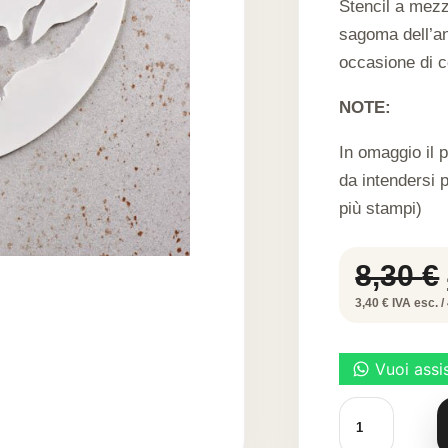
Stencil a mezz
sagoma dell’ana
occasione di c
NOTE:
In omaggio il 
da intendersi 
più stampi)
8,30
€
3,40 € IVA esc. / 
Anatre
-
Stencil