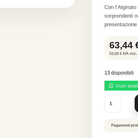
Con l’Alginato 
sorprendenti n
presentazione e
63,44
52,00 € IVA esc. 
13 disponibili
ALGIN
500
G
quantità
Pagamenti prot