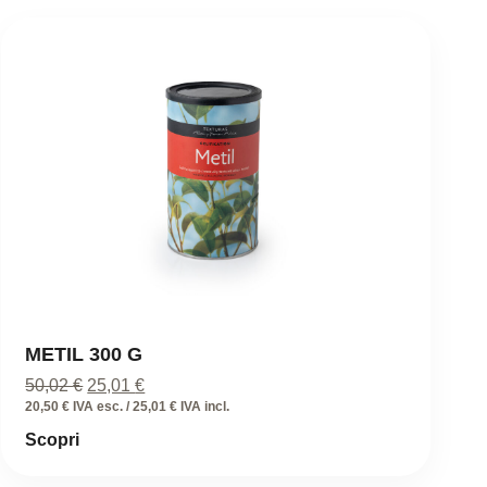
METIL 300 G
Il
Il
50,02
€
25,01
€
prezzo
prezzo
20,50 € IVA esc. / 25,01 € IVA incl.
originale
attuale
Scopri
era:
è:
50,02 €.
25,01 €.