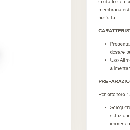
contatto con u
membrana ester
perfetta.
CARATTERIS
Presentaz
dosare pe
Uso Alime
alimentar
PREPARAZI
Per ottenere ris
Scioglier
soluzione
immersio