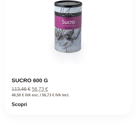
SUCRO 600 G
Il
Il
113,46
€
56,73
€
prezzo
prezzo
46,50 € IVA esc. / 56,73 € IVA incl.
originale
attuale
Scopri
era:
è:
113,46 €.
56,73 €.