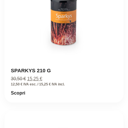
SPARKYS 210 G
Il
Il
30,50
€
15,25
€
prezzo
prezzo
12,50 € IVA esc. / 15,25 € IVA incl.
originale
attuale
Scopri
era:
è:
30,50 €.
15,25 €.