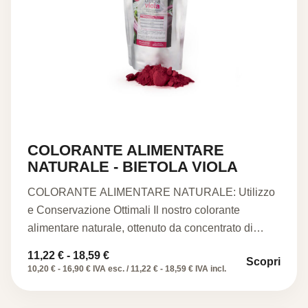
COLORANTE ALIMENTARE
NATURALE - BIETOLA VIOLA
COLORANTE ALIMENTARE NATURALE: Utilizzo
e Conservazione Ottimali Il nostro colorante
alimentare naturale, ottenuto da concentrato di
bietola disidratato…
Fascia
11,22
€
-
18,59
€
Scopri
di
10,20 € - 16,90 € IVA esc. / 11,22 € - 18,59 € IVA incl.
prezzo:
da
11,22 €