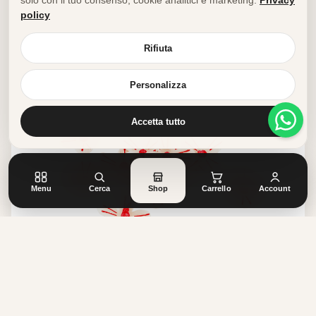
solo con il tuo consenso, cookie analitici e marketing.
Privacy
policy
Rifiuta
Personalizza
Accetta tutto
Menu
Cerca
Shop
Carrello
Account